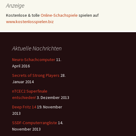
Anzeige
Kostenlose & tolle
Online-Schachspiele
spielen auf
www.kostenlosspielen.biz
Aktuelle Nachrichten
Neuro-Schachcomputer
11.
April 2016
Secrets of Strong Players
28.
Januar 2014
nTCEC2 Superfinale
entschieden!
3. Dezember 2013
Deep Fritz 14
19. November
2013
SSDF-Computerrangliste
14.
November 2013