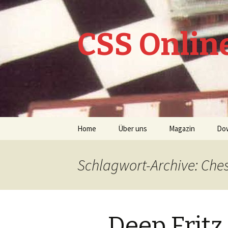
CSS Onlin
Springe
Home
Über uns
Magazin
Do
zum
Inhalt
CSS Online Archiv
Schlagwort-Archive: Che
Lexikon
Nachspielbare Par
Deep Fritz