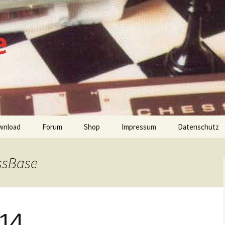
e
wnload
Forum
Shop
Impressum
Datenschutz
ssBase
tien
 14