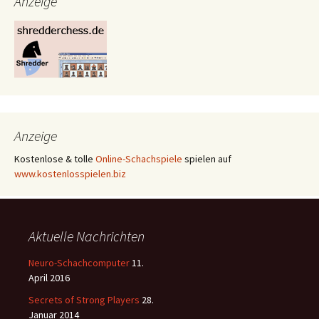
Anzeige
Anzeige
Kostenlose & tolle
Online-Schachspiele
spielen auf
www.kostenlosspielen.biz
Aktuelle Nachrichten
Neuro-Schachcomputer
11.
April 2016
Secrets of Strong Players
28.
Januar 2014