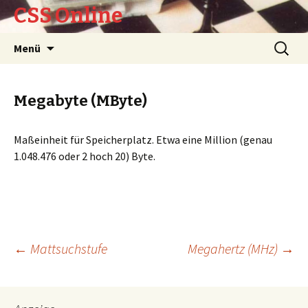
CSS Online
Springe
Suchen
Menü
zum
nach:
Inhalt
Megabyte (MByte)
Maßeinheit für Speicherplatz. Etwa eine Million (genau
1.048.476 oder 2 hoch 20) Byte.
Beitrags-
←
Mattsuchstufe
Megahertz (MHz)
→
Navigation