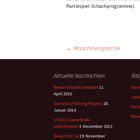
Partiespiel-Schachprogramme).
Beitrags-
←
Maschinensprache
Navigation
Aktuelle Nachrichten
Ält
Neuro-Schachcomputer
11.
Apri
April 2016
Janu
Secrets of Strong Players
28.
Dez
Januar 2014
Nov
nTCEC2 Superfinale
entschieden!
3. Dezember 2013
Deep Fritz 14
19. November