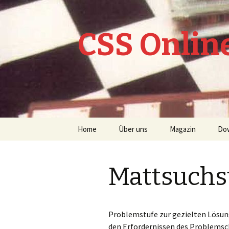
CSS Onlin
Springe
Home
Über uns
Magazin
Do
zum
Inhalt
CSS Online Archiv
Mattsuchs
Lexikon
Nachspielbare Par
Problemstufe zur gezielten Lösun
den Erfordernissen des Problemsc