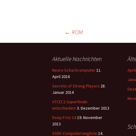
Beitrags-
←
ROM
Navigation
Aktuelle Nachrichten
Ält
Neuro-Schachcomputer
11.
Apri
April 2016
Janu
Secrets of Strong Players
28.
Dez
Januar 2014
Nov
nTCEC2 Superfinale
entschieden!
3. Dezember 2013
Deep Fritz 14
19. November
2013
Sch
SSDF-Computerrangliste
14.