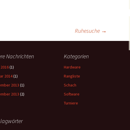
Ruhesuche
→
ere Nachrichten
Kategorien
l 2016
(1)
Hardware
ar 2014
(1)
Rangliste
ember 2013
(1)
Schach
ember 2013
(2)
Software
Turniere
lagwörter