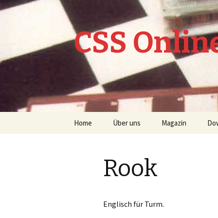
CSS Onlin
Springe
Home
Über uns
Magazin
Do
zum
Inhalt
CSS Online Archiv
Rook
Lexikon
Nachspielbare Par
Englisch für Turm.