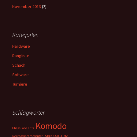
November 2013
(2)
Kategorien
Hardware
Rangliste
Schach
Software
Turniere
Schlagwörter
Komodo
ChessBase
Fritz
Neuroschachcomputer
Rybka
SSDF-Liste