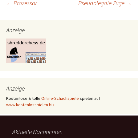
Beitrags-
←
Prozessor
Pseudolegale Züge
→
Navigation
Anzeige
Anzeige
Kostenlose & tolle
Online-Schachspiele
spielen auf
www.kostenlosspielen.biz
Aktuelle Nachrichten