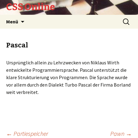
CSS Online
Springe
Suche
Menü
zum
nach:
Inhalt
Pascal
Ursprünglich allein zu Lehrzwecken von Niklaus Wirth
entwickelte Programmiersprache. Pascal unterstützt die
klare Strukturierung von Programmen. Die Sprache wurde
vor allem durch den Dialekt Turbo Pascal der Firma Borland
weit verbreitet.
←
Partiespeicher
Pawn
→