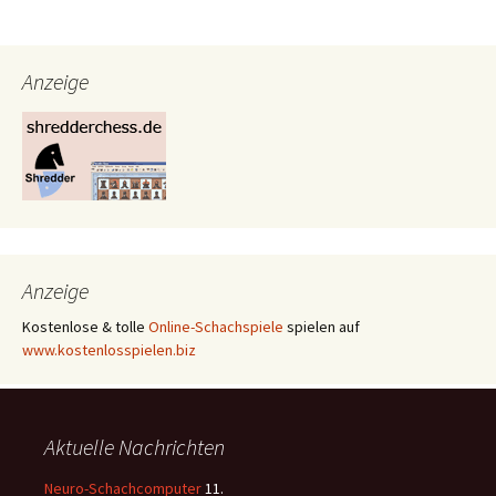
Beitrags-
Navigation
Anzeige
Anzeige
Kostenlose & tolle
Online-Schachspiele
spielen auf
www.kostenlosspielen.biz
Aktuelle Nachrichten
Neuro-Schachcomputer
11.