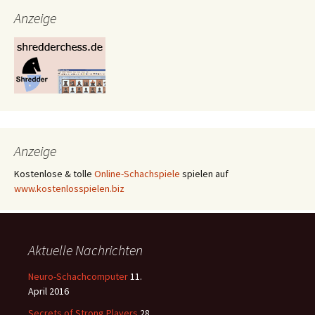
Navigation
Anzeige
Anzeige
Kostenlose & tolle
Online-Schachspiele
spielen auf
www.kostenlosspielen.biz
Aktuelle Nachrichten
Neuro-Schachcomputer
11.
April 2016
Secrets of Strong Players
28.