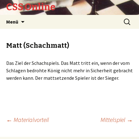
CSS Online
Springe
Suche
Menü
zum
nach:
Inhalt
Matt (Schachmatt)
Das Ziel der Schachspiels. Das Matt tritt ein, wenn der vom
Schlagen bedrohte König nicht mehr in Sicherheit gebracht
werden kann. Der mattsetzende Spieler ist der Sieger.
Beitrags-
←
Materialvorteil
Mittelspiel
→