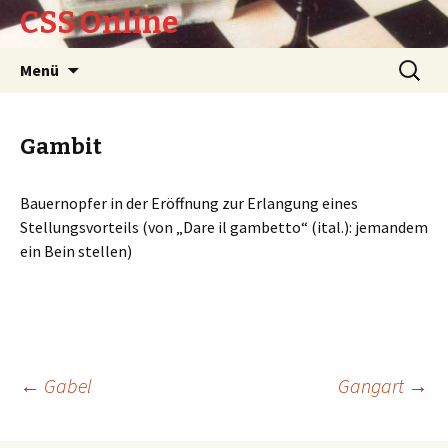
CSS Online
Springe
Suche
Menü
zum
nach:
Inhalt
Gambit
Bauernopfer in der Eröffnung zur Erlangung eines
Stellungsvorteils (von „Dare il gambetto“ (ital.): jemandem
ein Bein stellen)
Beitrags-
←
Gabel
Gangart
→