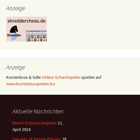
Navigation
Anzeige
Anzeige
Kostenlose & tolle
Online-Schachspiele
spielen auf
www.kostenlosspielen.biz
Aktuelle Nachrichten
Neuro-Schachcomputer
11.
April 2016
Secrets of Strong Players
28.